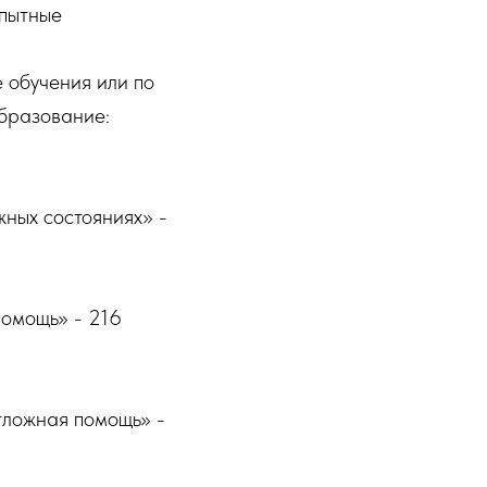
опытные
 обучения или по
бразование:
ных состояниях» -
омощь» - 216
тложная помощь» -