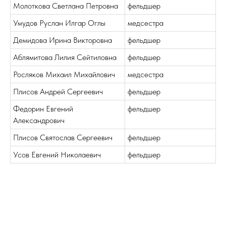
Молоткова Светлана Петровна
фельдшер
Умудов Руслан Илгар Оглы
медсестра
Демидова Ирина Викторовна
фельдшер
Аблямитова Лилия Сейтиловна
фельдшер
Росляков Михаил Михайлович
медсестра
Плисов Андрей Сергеевич
фельдшер
Федорин Евгений
фельдшер
Александрович
Плисов Святослав Сергеевич
фельдшер
Усов Евгений Николаевич
фельдшер