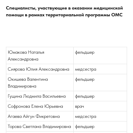
Специалисты, участвующие в оказании медицинской
помощи в рамках территориальной программы ОМС
Юмакова Наталья
фельдшер
Александровна
Сиярова Юлия Александровна
медсестра
Окишева Валентина
фельдшер
Владимировна
Гущина Людмила Васильевна
фельдшер
Софронова Елена Юрьевна
врач
Агаева Айгун Фикретовна
медсестра
Торова Светлана Владимировна
фельдшер