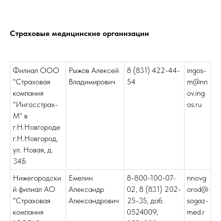
Страховые медицинские организации
Филиал ООО
Рыжов Алексей
8 (831) 422-44-
ingos-
"Страховая
Владимирович
54
m@nn
компания
ov.ing
"Ингосстрах-
os.ru
М" в
г.Н.Новгороде
г.Н.Новгород,
ул. Новая, д.
34Б
Нижегородски
Емелин
8-800-100-07-
nnovg
й филиал АО
Александр
02, 8 (831) 202-
orod@
"Страховая
Александрович
25-35, доб.
sogaz-
компания
0524009,
med.r