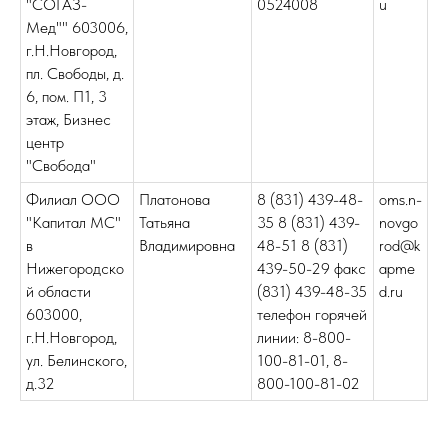
"СОГАЗ-
0524008
u
Мед"" 603006,
г.Н.Новгород,
пл. Свободы, д.
6, пом. П1, 3
этаж, Бизнес
центр
"Свобода"
Филиал ООО
Платонова
8 (831) 439-48-
oms.n-
"Капитал МС"
Татьяна
35 8 (831) 439-
novgo
в
Владимировна
48-51 8 (831)
rod@k
Нижегородско
439-50-29 факс
apme
й области
(831) 439-48-35
d.ru
603000,
телефон горячей
г.Н.Новгород,
линии: 8-800-
ул. Белинского,
100-81-01, 8-
д.32
800-100-81-02