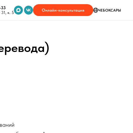
-33
Онлайн-консультация
ЧЕБОКСАРЫ
31, к. 5
еревода)
ований